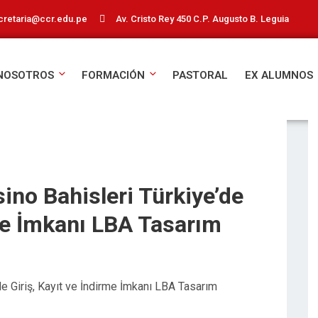
cretaria@ccr.edu.pe
Av. Cristo Rey 450 C.P. Augusto B. Leguia
NOSOTROS
FORMACIÓN
PASTORAL
EX ALUMNOS
ino Bahisleri Türkiye’de
rme İmkanı LBA Tasarım
e Giriş, Kayıt ve İndirme İmkanı LBA Tasarım