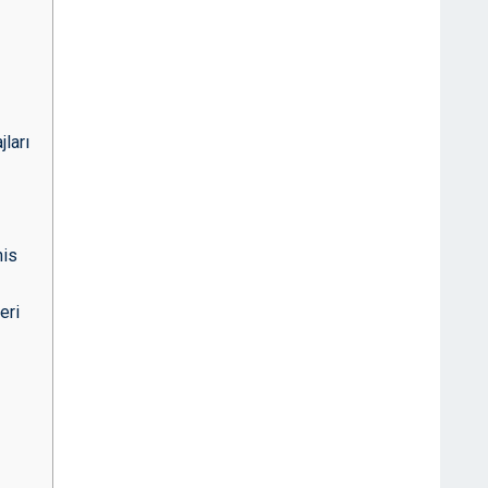
jları
his
eri