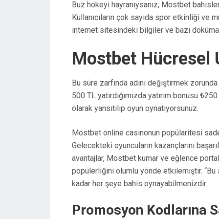
Buz hokeyi hayranıysanız, Mostbet bahisler
Kullanıcıların çok sayıda spor etkinliği ve
internet sitesindeki bilgiler ve bazı dokümanl
Mostbet Hücresel
Bu süre zarfında adını değiştirmek zorunda
500 TL yatırdığımızda yatırım bonusu ₺250 
olarak yansıtılıp oyun oynatıyorsunuz.
Mostbet online casinonun popülaritesi sade
Gelecekteki oyuncuların kazançlarını başarılı
avantajlar, Mostbet kumar ve eğlence porta
popülerliğini olumlu yönde etkilemiştir. “Bu 
kadar her şeye bahis oynayabilmenizdir.
Promosyon Kodlarına Sa