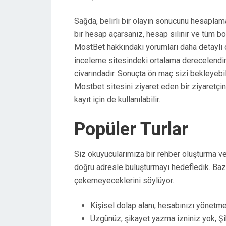
Sağda, belirli bir olayın sonucunu hesaplama
bir hesap açarsanız, hesap silinir ve tüm bon
MostBet hakkındaki yorumları daha detaylı 
inceleme sitesindeki ortalama derecelendi
civarındadır. Sonuçta ön maç sizi bekleyebi
Mostbet sitesini ziyaret eden bir ziyaretçin
kayıt için de kullanılabilir.
Popüler Turlar
Siz okuyucularımıza bir rehber oluşturma ve
doğru adresle buluşturmayı hedefledik. Bazı k
çekemeyeceklerini söylüyor.
Kişisel dolap alanı, hesabınızı yönetmek
Üzgünüz, şikayet yazma izniniz yok, Şi