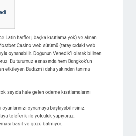
edi
e Latin harfleri, başka kısıtlama yok) ve alınan
Mostbet Casino web sürümü (tarayıcıdaki web
ıyla oynanabilir. Doğunun Venedik’i olarak bilinen
ıyoruz. Bu turumuz esnasında hem Bangkok’un
den etkileyen Budizm’i daha yakından tanıma
 çok sayıda hale gelen ödeme kısıtlamalarını
ri oyunlarınızı oynamaya başlayabilirsiniz.
aya teleferik ile yolculuk yapıyoruz.
eması basit ve göze batmıyor.