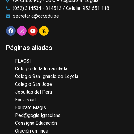
Av. Cristo Rey 450 C.P. Augusto B. Leguia
(052) 314534 - 314512 / Celular: 952 651 118
secretaria@ccr.edu.pe
Páginas aliadas
FLACSI
Colegio de la Inmaculada
Colegio San Ignacio de Loyola
Colegio San José
Jesuitas del Perú
EcoJesuit
Educate Magis
Ped@gogia Ignaciana
Consigna Educación
Oración en linea