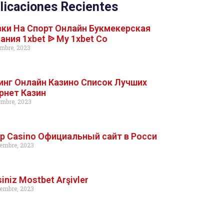
licaciones Recientes
вки На Спорт Онлайн Букмекерская
ания 1xbet ᐉ My 1xbet Co
embre, 2023
инг Онлайн Казино Список Лучших
рнет Казин
embre, 2023
Up Casino Официальный сайт в Росси
embre, 2023
siniz Mostbet Arşivler
embre, 2023