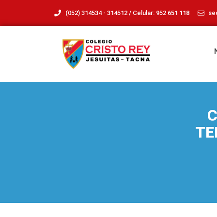
(052) 314534 - 314512 / Celular: 952 651 118
se
C
TE