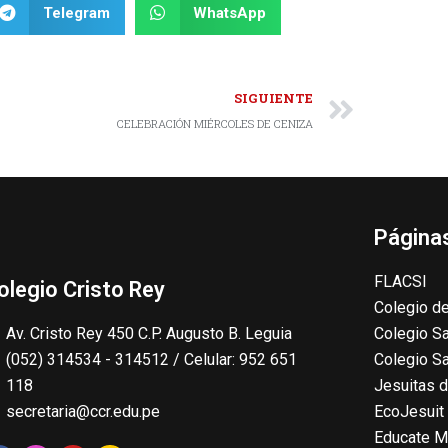
Telegram
WhatsApp
SIGUIENTE
CELEBRACIÓN MIÉRCOLES DE CENIZA
Páginas
FLACSI
olegio Cristo Rey
Colegio de
Av. Cristo Rey 450 C.P. Augusto B. Leguia
Colegio Sa
(052) 314534 - 314512 / Celular: 952 651
Colegio S
118
Jesuitas d
secretaria@ccr.edu.pe
EcoJesuit
Educate M