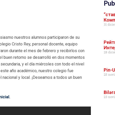
Pub
“ста
Комп
31 dici
usiasmo nuestros alumnos participaron de su
Рейт
Colegio Cristo Rey, personal docente, equipo
Инте
raron durante el mes de febrero y recibirlos con
28 dici
 el buen retorno se desarrolló en dos momentos
secundaria, y el día miércoles con todo el nivel
Pin-
 este año académico, nuestro colegio fue
25 novi
l nacional y local. ¡Deseamos a todos un buen
Bilər
icial.
23 novi