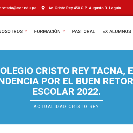
cretaria@ccr.edu.pe
Av. Cristo Rey 450 C.P. Augusto B. Leguia
NOSOTROS
FORMACIÓN
PASTORAL
EX ALUMNOS
OLEGIO CRISTO REY TACNA, 
NDENCIA POR EL BUEN RETO
ESCOLAR 2022.
ACTUALIDAD CRISTO REY