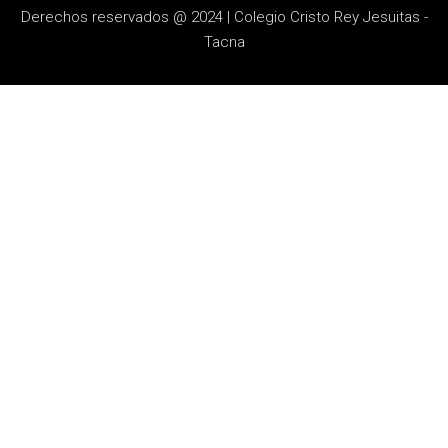
Derechos reservados @ 2024 | Colegio Cristo Rey Jesuitas -
Tacna