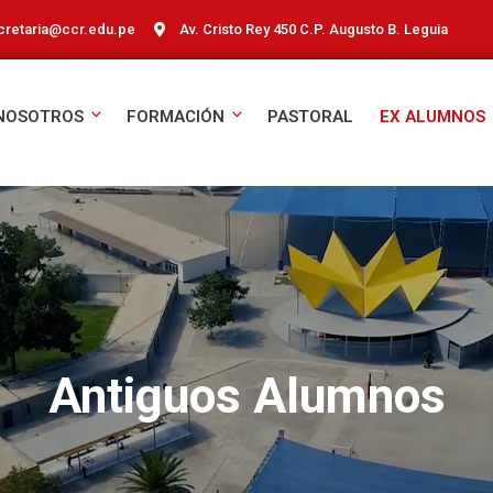
cretaria@ccr.edu.pe
Av. Cristo Rey 450 C.P. Augusto B. Leguia
NOSOTROS
FORMACIÓN
PASTORAL
EX ALUMNOS
Antiguos Alumnos