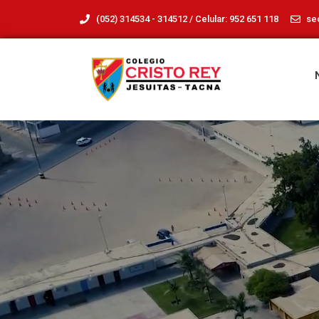
(052) 314534 - 314512 / Celular: 952 651 118
se