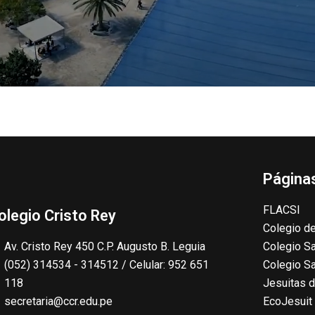
Páginas
FLACSI
olegio Cristo Rey
Colegio de
Av. Cristo Rey 450 C.P. Augusto B. Leguia
Colegio Sa
(052) 314534 - 314512 / Celular: 952 651
Colegio S
118
Jesuitas d
secretaria@ccr.edu.pe
EcoJesuit