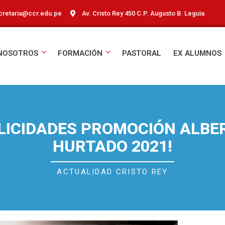
cretaria@ccr.edu.pe
Av. Cristo Rey 450 C.P. Augusto B. Leguia
NOSOTROS
FORMACIÓN
PASTORAL
EX ALUMNOS
ELICIDADES PROMOCIÓN ALBE
HURTADO 2021!
ACTUALIDAD CRISTO REY