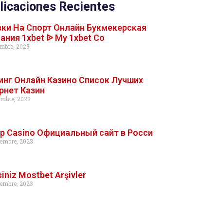
licaciones Recientes
вки На Спорт Онлайн Букмекерская
ания 1xbet ᐉ My 1xbet Co
embre, 2023
инг Онлайн Казино Список Лучших
рнет Казин
embre, 2023
Up Casino Официальный сайт в Росси
embre, 2023
siniz Mostbet Arşivler
embre, 2023