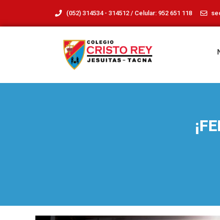
(052) 314534 - 314512 / Celular: 952 651 118
se
¡F