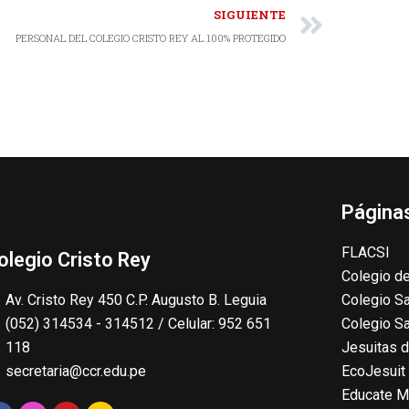
SIGUIENTE
PERSONAL DEL COLEGIO CRISTO REY AL 100% PROTEGIDO
Páginas
FLACSI
olegio Cristo Rey
Colegio de
Av. Cristo Rey 450 C.P. Augusto B. Leguia
Colegio Sa
(052) 314534 - 314512 / Celular: 952 651
Colegio S
118
Jesuitas d
secretaria@ccr.edu.pe
EcoJesuit
Educate M