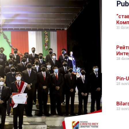
Pub
“ста
Комп
31 dici
Рейт
Инте
28 dici
Pin-
25 novi
Bilər
23 novi