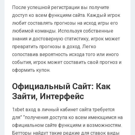
После успешной регистрации вы получите
доступ ко всем функциям сайта. Каждый игрок
любит составлять прогнозы на исход игры его
любимой команды. Используя собственные
знания и достоверную статистику, игрок может
превратить прогнозы в доход. Легко
сопоставив вероятность исхода того или иного
события, игрок может составить свой прогноз и
оформить купон.
Официальный Сайт: Как
Зайти, Интерфейс
1xbet вход в личный кабинет сайта требуется
для” “получения доступа ко всем имеющимся на
официальном сайте функциям и возможностям.
Бетторы найдут такие редкие для ставок виды