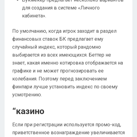
для создания в системе «Личного
кабинета».
По умолчанию, когда игрок заходит в раздел
финансовых ставок БК предлагает ему
случайный индекс, который рандомно
выбирается из всех имеющихся. Беттер не
знает, какая именно котировка отображается на
графике и не может прогнозировать ее
колебания. Поэтому перед заключением
финпари лучше установить индекс по своему
усмотрению.
“казино
Если при регистрации используется промо-код,
приветственное вознаграждение увеличивается