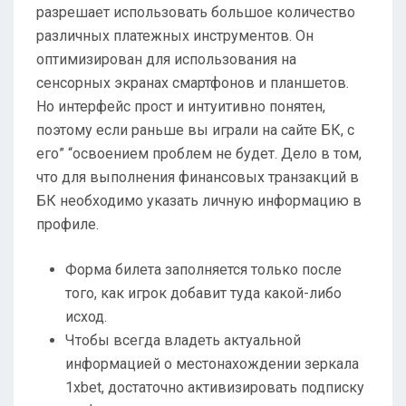
разрешает использовать большое количество
различных платежных инструментов. Он
оптимизирован для использования на
сенсорных экранах смартфонов и планшетов.
Но интерфейс прост и интуитивно понятен,
поэтому если раньше вы играли на сайте БК, с
его” “освоением проблем не будет. Дело в том,
что для выполнения финансовых транзакций в
БК необходимо указать личную информацию в
профиле.
Форма билета заполняется только после
того, как игрок добавит туда какой-либо
исход.
Чтобы всегда владеть актуальной
информацией о местонахождении зеркала
1xbet, достаточно активизировать подписку