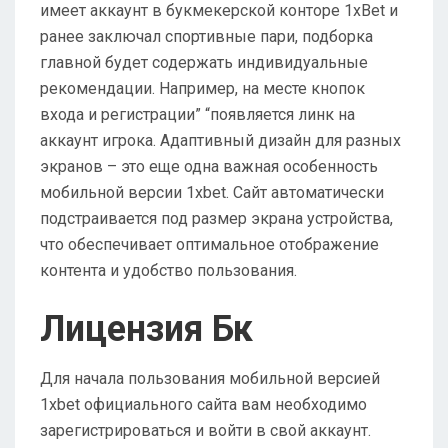
имеет аккаунт в букмекерской конторе 1xBet и
ранее заключал спортивные пари, подборка
главной будет содержать индивидуальные
рекомендации. Например, на месте кнопок
входа и регистрации” “появляется линк на
аккаунт игрока. Адаптивный дизайн для разных
экранов – это еще одна важная особенность
мобильной версии 1xbet. Сайт автоматически
подстраивается под размер экрана устройства,
что обеспечивает оптимальное отображение
контента и удобство пользования.
Лицензия Бк
Для начала пользования мобильной версией
1xbet официального сайта вам необходимо
зарегистрироваться и войти в свой аккаунт.