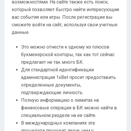
возможностями. На сайте также есть поиск,
который позволяет быстро найти интересующие
вас события или игры. После регистрации вы
сможете войти на сайт, используя свои учетные
данные.
Это можно отнести к одному из плюсов
букмекерской конторы, так как тот сейчас
предлагает не так много БК.
Для стандартной идентификации
администрация 1xBet просит предоставить
определенные документы,
подтверждающие личность.
Полную информацию о лимитах на
финансовые операции в БК можно найти в
специальном разделе на ее сайте.
В международных компаниях эта
процедура проходит легче, чем у