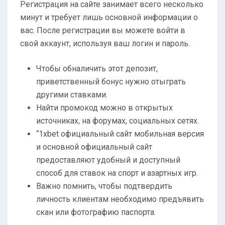
Регистрация на сайте занимает всего несколько
минут и требует лишь основной информации о
вас. После регистрации вы можете войти в
свой аккаунт, используя ваш логин и пароль.
Чтобы обналичить этот депозит,
приветственный бонус нужно отыграть
другими ставками.
Найти промокод можно в открытых
источниках, на форумах, социальных сетях.
“1xbet официальный сайт мобильная версия
и основной официальный сайт
предоставляют удобный и доступный
способ для ставок на спорт и азартных игр.
Важно помнить, чтобы подтвердить
личность клиентам необходимо предъявить
скан или фотографию паспорта.