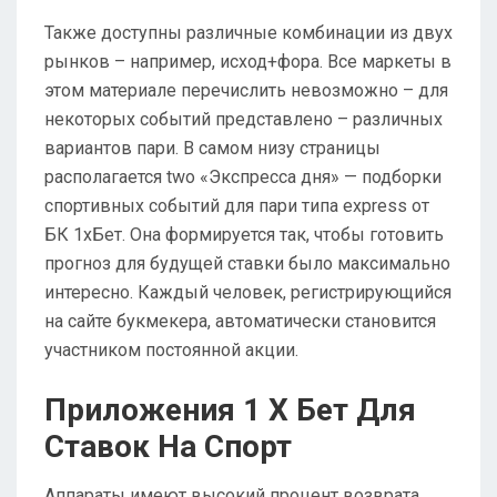
Также доступны различные комбинации из двух
рынков – например, исход+фора. Все маркеты в
этом материале перечислить невозможно – для
некоторых событий представлено – различных
вариантов пари. В самом низу страницы
располагается two «Экспресса дня» — подборки
спортивных событий для пари типа express от
БК 1хБет. Она формируется так, чтобы готовить
прогноз для будущей ставки было максимально
интересно. Каждый человек, регистрирующийся
на сайте букмекера, автоматически становится
участником постоянной акции.
Приложения 1 Х Бет Для
Ставок На Спорт
Аппараты имеют высокий процент возврата,