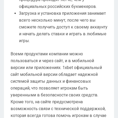
официальных российских букмекеров.
Загрузка и установка приложения занимает
всего несколько минут, после чего вы
сможете получить доступ к своему аккаунту
и начать делать ставки и играть в любимые
игры.
Всеми продуктами компании можно
пользоваться и через сайт, и в мобильной
версии или приложениях. 1xbet официальный
сайт мобильной версии обладает надежной
системой защиты данных и финансовых
операций, что позволяет игрокам быть
уверенными в безопасности своих средств.
Кроме того, на сайте предусмотрена
возможность связи с технической поддержкой,
которая всегда готова помочь игрокам в случае