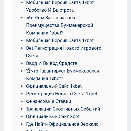
Мобильная Версия Сайта 1xbet:
Удобство И Быстрота
💎в Чем Заключаются
Преимущества Букмекерской
Компании 1xbet?
Мобильная Версия Сайта 1xbet
Bet Регистрация Нового Игрового
Счета
Ввод И Вывод Средств
🏆что Гарантирует Букмекерская
Компания 1xbet?
Официальный Сайт 1xbet
Регистрация Нового Счета 1xbet
Финансовые Ставки
Трансляции Спортивных Событий
Официальный Сайт Xbet
Где Найти Официальное Зеркало