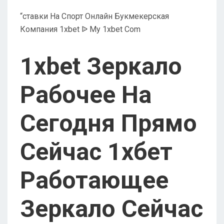
“ставки На Спорт Онлайн Букмекерская
Компания 1xbet ᐉ My 1xbet Com
1xbet Зеркало
Рабочее На
Сегодня Прямо
Сейчас 1хбет
Работающее
Зеркало Сейчас