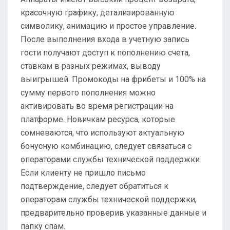
красочную графику, детализированную
символику, анимацию и простое управление.
После выполнения входа в учетную запись
гости получают доступ к пополнению счета,
ставкам в разных режимах, выводу
выигрышей. Промокоды на фрибеты и 100% на
сумму первого пополнения можно
активировать во время регистрации на
платформе. Новичкам ресурса, которые
сомневаются, что используют актуальную
бонусную комбинацию, следует связаться с
операторами службы технической поддержки.
Если клиенту не пришло письмо
подтверждение, следует обратиться к
операторам службы технической поддержки,
предварительно проверив указанные данные и
папку спам.