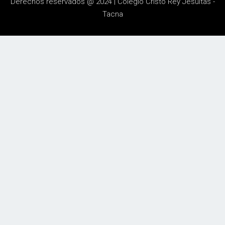
Derechos reservados @ 2024 | Colegio Cristo Rey Jesuitas -
Tacna